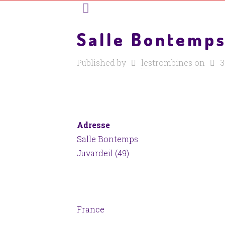
Salle Bontemp
Published by
lestrombines
on
3
Adresse
Salle Bontemps
Juvardeil (49)
France